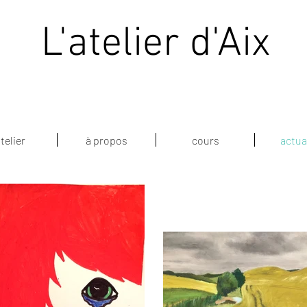
L'atelier d'Aix
atelier
à propos
cours
actua