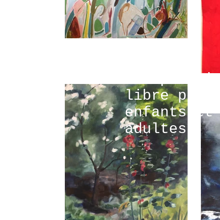
atelier
d'expressi
libre pour
enfants et
adultes